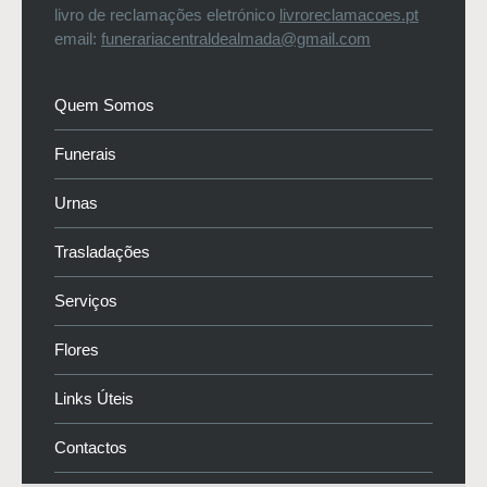
livro de reclamações eletrónico
livroreclamacoes.pt
email:
funerariacentraldealmada@gmail.com
Quem Somos
Funerais
Urnas
Trasladações
Serviços
Flores
Links Úteis
Contactos