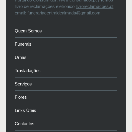
livro de reclamações eletrónico
livroreclamacoes.pt
email:
funerariacentraldealmada@gmail.com
Quem Somos
Funerais
Urnas
Trasladações
Serviços
Flores
Links Úteis
Contactos