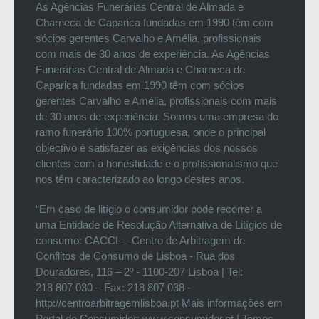
As Agências Funerárias Central de Almada e
Charneca de Caparica fundadas em 1990 têm com
sócios gerentes Carvalho e Amélia, profissionais
com mais de 30 anos de experiência. As Agências
Funerárias Central de Almada e Charneca de
Caparica fundadas em 1990 têm com sócios
gerentes Carvalho e Amélia, profissionais com mais
de 30 anos de experiência. Somos uma empresa do
ramo funerário 100% portuguesa, onde o principal
objectivo é satisfazer as exigências dos nossos
clientes com a honestidade e o profissionalismo que
nos têm caracterizado ao longo destes anos.
“Em caso de litígio o consumidor pode recorrer a
uma Entidade de Resolução Alternativa de Litígios de
consumo: CACCL – Centro de Arbitragem de
Conflitos de Consumo de Lisboa - Rua dos
Douradores, 116 – 2º - 1100-207 Lisboa | Tel:
218 807 030 – Fax: 218 807 038 -
http://centroarbitragemlisboa.pt
Mais informações em
Portal do Consumidor:
www.consumidor.pt
| Temos