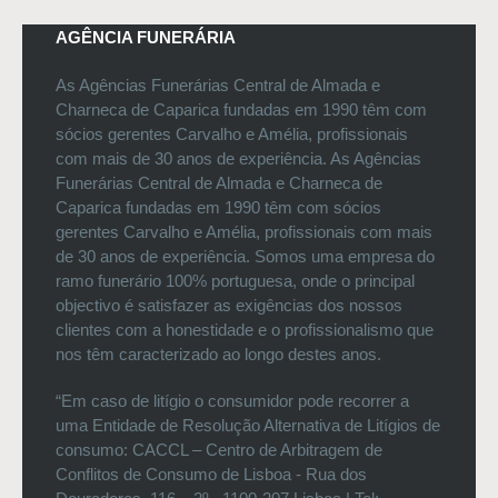
AGÊNCIA FUNERÁRIA
As Agências Funerárias Central de Almada e
Charneca de Caparica fundadas em 1990 têm com
sócios gerentes Carvalho e Amélia, profissionais
com mais de 30 anos de experiência. As Agências
Funerárias Central de Almada e Charneca de
Caparica fundadas em 1990 têm com sócios
gerentes Carvalho e Amélia, profissionais com mais
de 30 anos de experiência. Somos uma empresa do
ramo funerário 100% portuguesa, onde o principal
objectivo é satisfazer as exigências dos nossos
clientes com a honestidade e o profissionalismo que
nos têm caracterizado ao longo destes anos.
“Em caso de litígio o consumidor pode recorrer a
uma Entidade de Resolução Alternativa de Litígios de
consumo: CACCL – Centro de Arbitragem de
Conflitos de Consumo de Lisboa - Rua dos