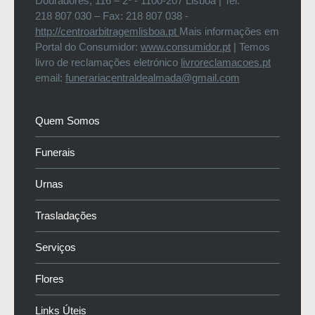
Douradores, 116 – 2º - 1100-207 Lisboa | Tel:
218 807 030 – Fax: 218 807 038 -
http://centroarbitragemlisboa.pt
Mais informações em
Portal do Consumidor:
www.consumidor.pt
| Temos
livro de reclamações eletrónico
livroreclamacoes.pt
email:
funerariacentraldealmada@gmail.com
Quem Somos
Funerais
Urnas
Trasladações
Serviços
Flores
Links Úteis