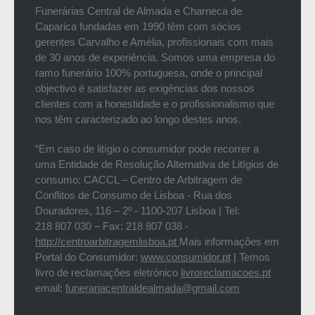
Funerárias Central de Almada e Charneca de
Caparica fundadas em 1990 têm com sócios
gerentes Carvalho e Amélia, profissionais com mais
de 30 anos de experiência. Somos uma empresa do
ramo funerário 100% portuguesa, onde o principal
objectivo é satisfazer as exigências dos nossos
clientes com a honestidade e o profissionalismo que
nos têm caracterizado ao longo destes anos.
“Em caso de litígio o consumidor pode recorrer a
uma Entidade de Resolução Alternativa de Litígios de
consumo: CACCL – Centro de Arbitragem de
Conflitos de Consumo de Lisboa - Rua dos
Douradores, 116 – 2º - 1100-207 Lisboa | Tel:
218 807 030 – Fax: 218 807 038 -
http://centroarbitragemlisboa.pt
Mais informações em
Portal do Consumidor:
www.consumidor.pt
| Temos
livro de reclamações eletrónico
livroreclamacoes.pt
email:
funerariacentraldealmada@gmail.com